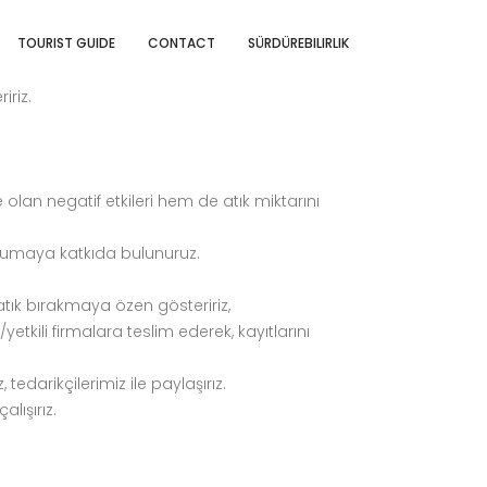
TOURIST GUIDE
CONTACT
SÜRDÜREBILIRLIK
iriz.
lan negatif etkileri hem de atık miktarını
orumaya katkıda bulunuruz.
atık bırakmaya özen gösteririz,
etkili firmalara teslim ederek, kayıtlarını
tedarikçilerimiz ile paylaşırız.
lışırız.