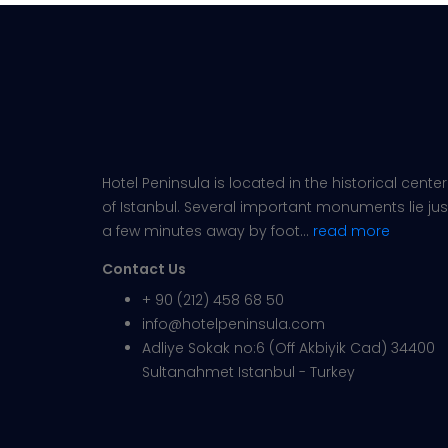
Hotel Peninsula is located in the historical center
of Istanbul. Several important monuments lie jus
a few minutes away by foot...
read more
Contact Us
+ 90 (212) 458 68 50
info@hotelpeninsula.com
Adliye Sokak no:6 (Off Akbiyik Cad) 34400
Sultanahmet Istanbul - Turkey