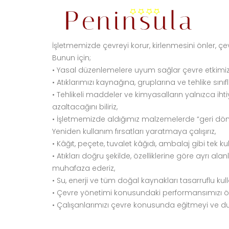
Çevre Koruma ve Atık Y
Home
Çevre Koruma ve Atık Yönetimi Politikası
İşletmemizde çevreyi korur, kirlenmesini önler, ç
Bunun için;
• Yasal düzenlemelere uyum sağlar çevre etkimizi
• Atıklarımızı kaynağına, gruplarına ve tehlike sın
• Tehlikeli maddeler ve kimyasalların yalnızca ih
azaltacağını biliriz,
• İşletmemizde aldığımız malzemelerde “geri dön
Yeniden kullanım fırsatları yaratmaya çalışırız,
• Kâğıt, peçete, tuvalet kâğıdı, ambalaj gibi tek
• Atıkları doğru şekilde, özelliklerine göre ayrı a
muhafaza ederiz,
• Su, enerji ve tüm doğal kaynakları tasarruflu kull
• Çevre yönetimi konusundaki performansımızı ölçer,
• Çalışanlarımızı çevre konusunda eğitmeyi ve duya