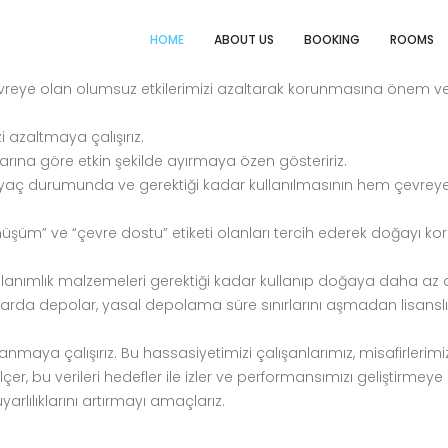
önetimi Politikası
HOME
ABOUT US
BOOKING
ROOMS
evreye olan olumsuz etkilerimizi azaltarak korunmasına önem ver
 azaltmaya çalışırız.
ıflarına göre etkin şekilde ayırmaya özen gösteririz.
tiyaç durumunda ve gerektiği kadar kullanılmasının hem çevreye o
üşüm” ve “çevre dostu” etiketi olanları tercih ederek doğayı k
 kullanımlık malzemeleri gerektiği kadar kullanıp doğaya daha az 
lanlarda depolar, yasal depolama süre sınırlarını aşmadan lisanslı/y
anmaya çalışırız. Bu hassasiyetimizi çalışanlarımız, misafirlerimiz, 
 bu verileri hedefler ile izler ve performansımızı geliştirmeye ça
rlılıklarını artırmayı amaçlarız.